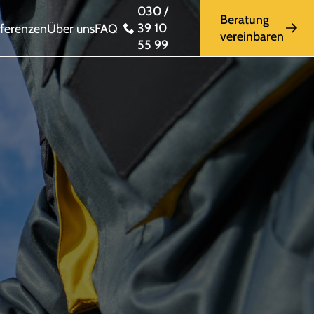
030 /
Beratung
39 10
ferenzen
Über uns
FAQ
vereinbaren
55 99