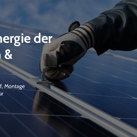
nergie der
n &
auf, Montage
ür